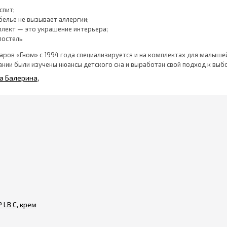
спит;
белье не вызывает аллергии;
лект — это украшение интерьера;
постель
аров «Гном» с 1994 года специализируется и на комплектах для малыше
нии были изучены нюансы детского сна и выработан свой подход к выб
ства сатинового белья
предложить наборы в кроватку сатин, потому что есть много причин д
:
я долговечным материалом, даже после многократных стирок не теряет
аздражений на детской коже.
аются катышки.
я ткань, хоть и плотная.
ть заказ
можно купить необходимые комплекты для кроваток разных форм и раз