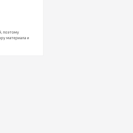
й, поэтому
ору материала и
ля такого
 внешний вид.
меров. Наборы в