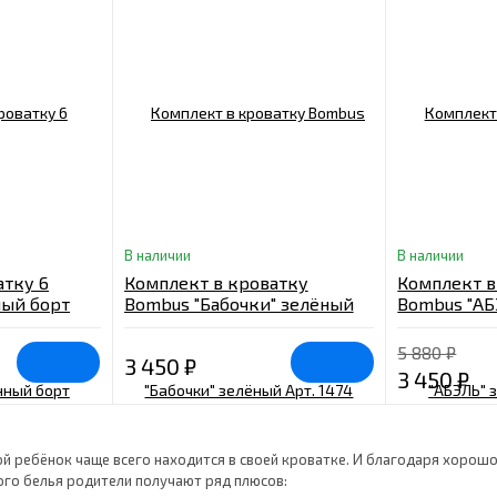
В наличии
В наличии
атку 6
Комплект в кроватку
Комплект в
ный борт
Bombus "Бабочки" зелёный
Bombus "АБ
ка
Арт. 1474
Арт.1124
/10V2R49 6P
5 880
₽
3 450
₽
3 450
₽
й ребёнок чаще всего находится в своей кроватке. И благодаря хоро
го белья родители получают ряд плюсов: