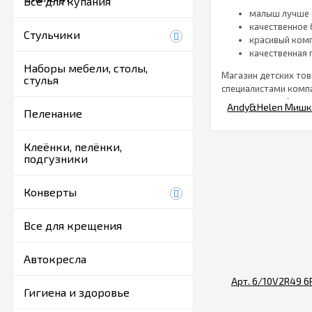
Все для купания
малыш лучше 
качественное 
Стульчики
красивый комп
качественная 
Наборы мебели, столы,
Магазин детских тов
стулья
специалистами компа
созданию дизайна.
Пеленание
Преимуще
Клеёнки, пелёнки,
подгузники
Наша компания рада 
правильного выбора
Конверты
Сатин являетс
Не вызывает р
Все для крещения
Не образовыв
Вполне дышаща
Автокресла
Как сдела
Гигиена и здоровье
В магазине «Гном» 