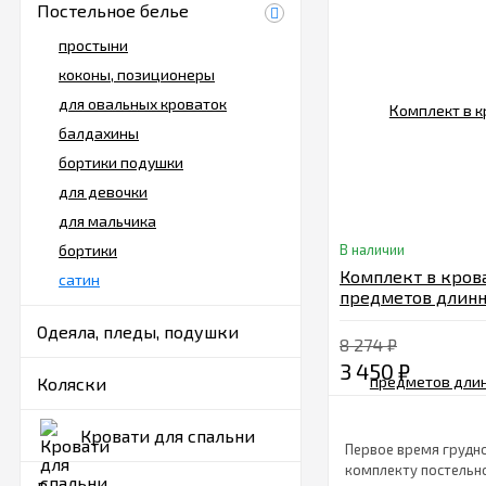
Постельное белье
простыни
коконы, позиционеры
для овальных кроваток
балдахины
бортики подушки
для девочки
для мальчика
бортики
В наличии
Комплект в кров
сатин
предметов длин
Andy&Helen Миш
Одеяла, пледы, подушки
Балерина, Арт. 6
8 274
₽
LB С, крем
3 450
₽
Коляски
Кровати для спальни
Первое время грудно
комплекту постельно