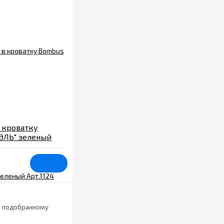
 кроватку
ЭЛЬ" зеленый
шо подобранному