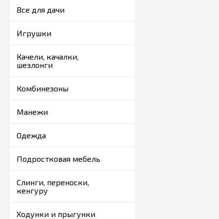
кроватку сатин сост
Все для дачи
безопасности, имеют
Цена зависит от раз
Игрушки
набор очень просто:
его в «Корзину», п
оптовым покупателя
Качели, качалки,
клиент получит необ
шезлонги
Комбинезоны
Манежи
Одежда
Подростковая мебель
Слинги, переноски,
кенгуру
Ходунки и прыгунки